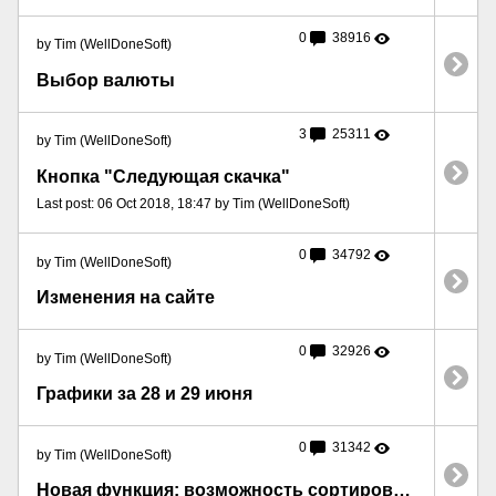
0
38916
by Tim (WellDoneSoft)
Выбор валюты
3
25311
by Tim (WellDoneSoft)
Кнопка "Следующая скачка"
Last post: 06 Oct 2018, 18:47 by Tim (WellDoneSoft)
0
34792
by Tim (WellDoneSoft)
Изменения на сайте
0
32926
by Tim (WellDoneSoft)
Графики за 28 и 29 июня
0
31342
by Tim (WellDoneSoft)
Новая функция: возможность сортировать графики вручную