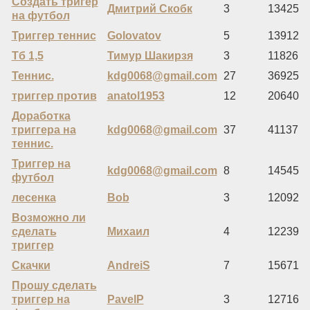
Создать тригер
Дмитрий Скобк
3
13425
на футбол
Триггер теннис
Golovatov
5
13912
Тб 1,5
Тимур Шакирзя
3
11826
Теннис.
kdg0068@gmail.com
27
36925
триггер против
anatol1953
12
20640
Доработка
триггера на
kdg0068@gmail.com
37
41137
теннис.
Триггер на
kdg0068@gmail.com
8
14545
футбол
лесенка
Bob
3
12092
Возможно ли
сделать
Михаил
4
12239
триггер
Скачки
AndreiS
7
15671
Прошу сделать
триггер на
PavelP
3
12716