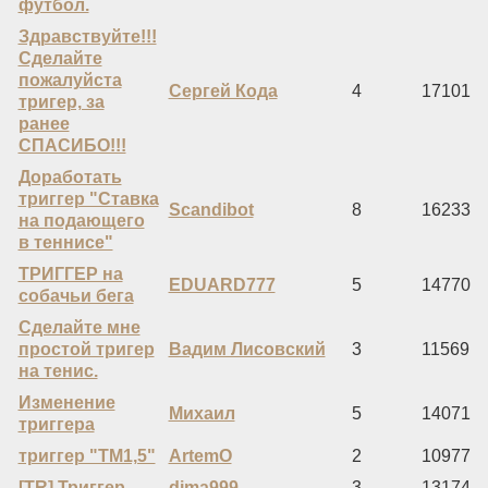
футбол.
Здравствуйте!!!
Сделайте
пожалуйста
Сергей Кода
4
17101
тригер, за
ранее
СПАСИБО!!!
Доработать
триггер "Ставка
Scandibot
8
16233
на подающего
в теннисе"
ТРИГГЕР на
EDUARD777
5
14770
собачьи бега
Сделайте мне
простой тригер
Вадим Лисовский
3
11569
на тенис.
Изменение
Михаил
5
14071
триггера
триггер "ТМ1,5"
ArtemO
2
10977
[TR] Триггер
dima999
3
13174