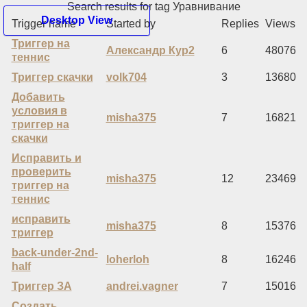
Search results for tag Уравнивание
Desktop View
Trigger name
Started by
Replies
Views
Триггер на
Александр Кур2
6
48076
теннис
Hello Guest
Триггер скачки
volk704
3
13680
Home
Добавить
Recent Posts
условия в
Register
misha375
7
16821
триггер на
Login
скачки
Mobile View
Исправить и
проверить
misha375
12
23469
триггер на
теннис
исправить
misha375
8
15376
триггер
back-under-2nd-
loherloh
8
16246
half
Триггер ЗА
andrei.vagner
7
15016
Создать