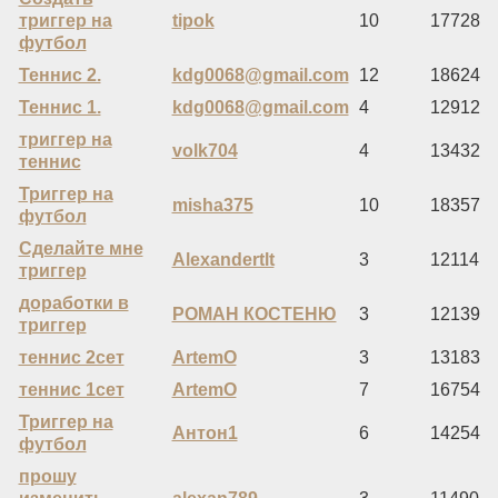
триггер на
tipok
10
17728
футбол
Теннис 2.
kdg0068@gmail.com
12
18624
Теннис 1.
kdg0068@gmail.com
4
12912
триггер на
volk704
4
13432
теннис
Триггер на
misha375
10
18357
футбол
Сделайте мне
Alexandertlt
3
12114
триггер
доработки в
РОМАН КОСТЕНЮ
3
12139
триггер
теннис 2сет
ArtemO
3
13183
теннис 1сет
ArtemO
7
16754
Триггер на
Антон1
6
14254
футбол
прошу