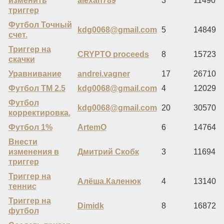
изменить
alexan789
3
11490
триггер
Футбол Точный
kdg0068@gmail.com
5
14849
счет.
Триггер на
CRYPTO proceeds
8
15723
скачки
Уравнивание
andrei.vagner
17
26710
Футбол ТМ 2.5
kdg0068@gmail.com
4
12029
Футбол
kdg0068@gmail.com
20
30570
корректировка.
Футбол 1%
ArtemO
6
14764
Внести
изменения в
Дмитрий Скобк
3
11694
триггер
Триггер на
Алёша.Каленюк
4
13140
теннис
Триггер на
Dimidk
8
16872
футбол