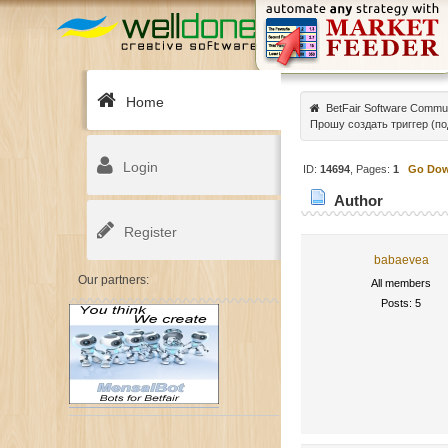
Home
BetFair Software Commu
Прошу создать триггер (п
Login
ID:
14694
, Pages:
1
Go Do
Author
Register
babaevea
Our partners:
All members
Posts: 5