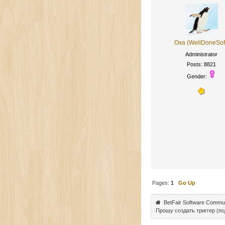
Oxa (WellDoneSof
Administrator
Posts: 8821
Gender:
Pages:
1
Go Up
BetFair Software Commu
Прошу создать триггер (п