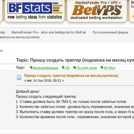
nity
/
MarketFeeder Pro - all-in-one betting bot for BetFair
/
Русскоязычный форум
/
одписка на месяц куплена)
wn
Topic: Прошу создать триггер (подписка на месяц куп
Tags:
Больше/меньше
ЗА
По ходу игры
Футбол
Прошу создать триггер (подписка на месяц куплена)
«
on:
14 Jun 2019, 09:31 »
Добрый день!
Прошу создать следующий триггер:
1. Ставка должна быть ЗА ТМ3.5, но только после забитых голов.
2. Количество забитых голов - должна быть переменная, значение к
3. Выполнить ставку должен триггер не сразу после гола, а через N 
3. Количество времени после гола - переменная, значение которой 