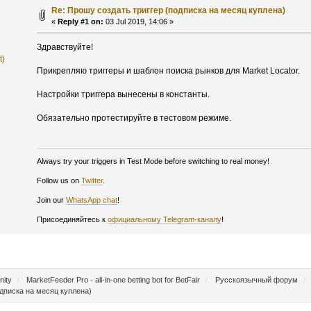
Re: Прошу создать триггер (подписка на месяц куплена)
«
Reply #1 on:
03 Jul 2019, 14:06 »
Здравствуйте!
t)
Прикрепляю триггеры и шаблон поиска рынков для Market Locator.
Настройки триггера вынесены в константы.
Обязательно протестируйте в тестовом режиме.
Always try your triggers in Test Mode before switching to real money!
Follow us on
Twitter
.
Join our
WhatsApp chat
!
Присоединяйтесь к
официальному Telegram-каналу
!
nity
/
MarketFeeder Pro - all-in-one betting bot for BetFair
/
Русскоязычный форум
/
одписка на месяц куплена)