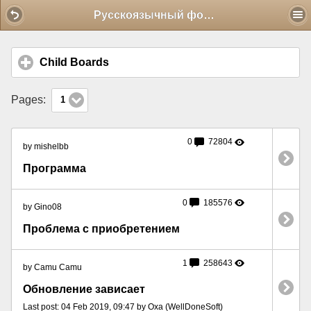
Mobile View
Русскоязычный форум
Child Boards
click to expand contents
Pages:
1
0
72804
by mishelbb
Программа
0
185576
by Gino08
Проблема с приобретением
1
258643
by Camu Camu
Обновление зависает
Last post: 04 Feb 2019, 09:47 by Oxa (WellDoneSoft)