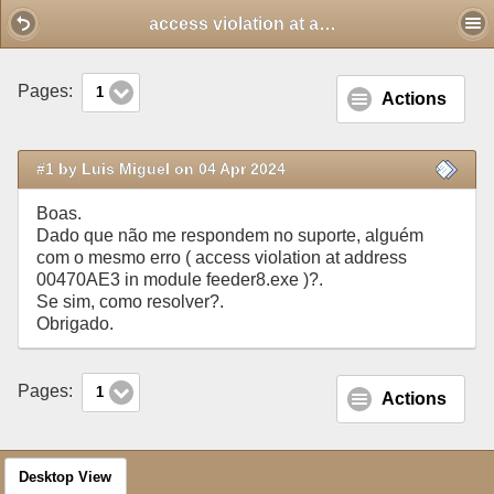
Mobile View
access violation at address 00470AE3 in module feeder8.exe
Pages:
1
Actions
#1 by Luis Miguel on 04 Apr 2024
Boas.
Dado que não me respondem no suporte, alguém
com o mesmo erro ( access violation at address
00470AE3 in module feeder8.exe )?.
Se sim, como resolver?.
Obrigado.
Pages:
1
Actions
Desktop View