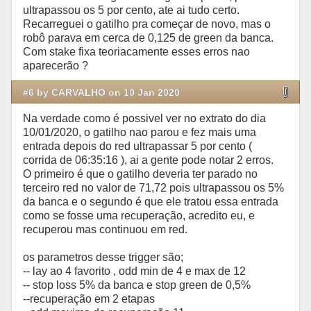
ultrapassou os 5 por cento, ate ai tudo certo.
Recarreguei o gatilho pra começar de novo, mas o
robô parava em cerca de 0,125 de green da banca.
Com stake fixa teoriacamente esses erros nao
aparecerão ?
#6 by CARVALHO on 10 Jan 2020
Na verdade como é possivel ver no extrato do dia
10/01/2020, o gatilho nao parou e fez mais uma
entrada depois do red ultrapassar 5 por cento (
corrida de 06:35:16 ), ai a gente pode notar 2 erros.
O primeiro é que o gatilho deveria ter parado no
terceiro red no valor de 71,72 pois ultrapassou os 5%
da banca e o segundo é que ele tratou essa entrada
como se fosse uma recuperação, acredito eu, e
recuperou mas continuou em red.
os parametros desse trigger são;
-- lay ao 4 favorito , odd min de 4 e max de 12
-- stop loss 5% da banca e stop green de 0,5%
--recuperação em 2 etapas