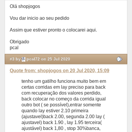
Olá shopjogos
Vou dar inicio ao seu pedido
Assim que estiver pronto o colocarei aqui.
Obrigado
pcal
#3 by
pcal72 on 25 Jul 2020
Quote from: shopjogos on 20 Jul 2020, 15:09
tenho um gatilho funciona muito bem em
certas corridas em lay preciso para back
com recuperação dos valores perdido,
back colocar no começo da corrida igual
outro bot ( se possível),entrar somente
quando lay estiver 2.10 primeira
(ajustavel)back 2.00, segunda 2.00 lay (
ajustavel) back 1.90 , lay 1.95 terceira(
ajustável) back 1,80 , stop 30%banca,