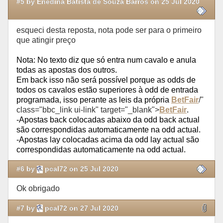
#5 by Enedina Batista de Souza Barros on 25 Jul 2020
esqueci desta reposta, nota pode ser para o primeiro
que atingir preço
Nota: No texto diz que só entra num cavalo e anula
todas as apostas dos outros.
Em back isso não será possível porque as odds de
todos os cavalos estão superiores à odd de entrada
programada, isso perante as leis da própria
BetFair
/"
class="bbc_link ui-link" target="_blank">
BetFair
.
-Apostas back colocadas abaixo da odd back actual
são correspondidas automaticamente na odd actual.
-Apostas lay colocadas acima da odd lay actual são
correspondidas automaticamente na odd actual.
#6 by
pcal72 on 25 Jul 2020
Ok obrigado
#7 by
pcal72 on 27 Jul 2020