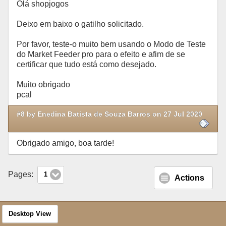
Olá shopjogos
Deixo em baixo o gatilho solicitado.
Por favor, teste-o muito bem usando o Modo de Teste
do Market Feeder pro para o efeito e afim de se
certificar que tudo está como desejado.
Muito obrigado
pcal
#8 by Enedina Batista de Souza Barros on 27 Jul 2020
Obrigado amigo, boa tarde!
Pages:
1
Actions
Desktop View