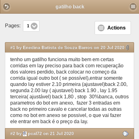
Mobile View
gatilho back
Pages:
1
Actions
#1 by Enedina Batista de Souza Barros on 20 Jul 2020
tenho um gatilho funciona muito bem em certas
corridas em lay preciso para back com recuperação
dos valores perdido, back colocar no começo da
corrida igual outro bot ( se possível),entrar somente
quando lay estiver 2.10 primeira (ajustavel)back 2.00,
segunda 2.00 lay ( ajustavel) back 1.90 , lay 1.95
terceira( ajustável) back 1,80 , stop 30%banca, outros
parametros do bot em anexo, fazer 3 entradas em
back no primeiro cavalo e cancelar todas as outras
como no bot em anexo se possivel, o que vai fazer
ele entrar em back é o preço da lay.
#2 by
pcal72 on 21 Jul 2020