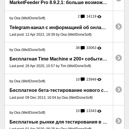
MarketFeeder Pro 8.9.2.1: больше возможностей в датчинге
2
14119
by Oxa (WellDoneSoft)
Telegram-канал с информацией об онлайн-ставках и наших продуктах
Last post: 12 Apr 2022, 18:39 by Oxa (WellDoneSoft)
38
33063
by Oxa (WellDoneSoft)
Бесплатная Time Machine и 200+ событий для упражнений на карантине
Last post: 26 Apr 2020, 10:57 by Tim (WellDoneSoft)
10
23949
by Oxa (WellDoneSoft)
Бесплатное бета-тестирование нового сервиса Time Machine для MarketFeeder Pro
Last post: 09 Dec 2013, 16:04 by Oxa (WellDoneSoft)
10
13343
by Oxa (WellDoneSoft)
Бесплатные рынки для тестирования в вашей Time Machine
Last post: 01 Apr 2020, 09:25 by Oxa (WellDoneSoft)