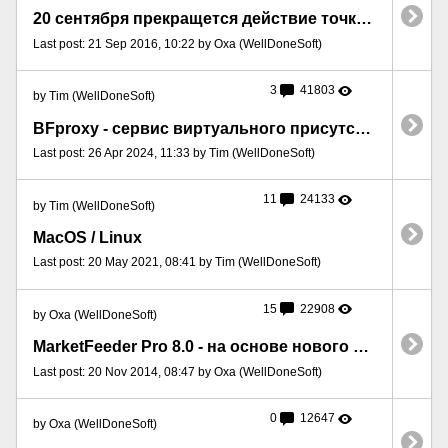
20 сентября прекращется действие точки доступа API для австралийских рынков
Last post: 21 Sep 2016, 10:22 by Oxa (WellDoneSoft)
3
41803
by Tim (WellDoneSoft)
BFproxy - сервис виртуального присутствия
Last post: 26 Apr 2024, 11:33 by Tim (WellDoneSoft)
11
24133
by Tim (WellDoneSoft)
MacOS / Linux
Last post: 20 May 2021, 08:41 by Tim (WellDoneSoft)
15
22908
by Oxa (WellDoneSoft)
MarketFeeder Pro 8.0 - на основе нового API-NG
Last post: 20 Nov 2014, 08:47 by Oxa (WellDoneSoft)
0
12647
by Oxa (WellDoneSoft)