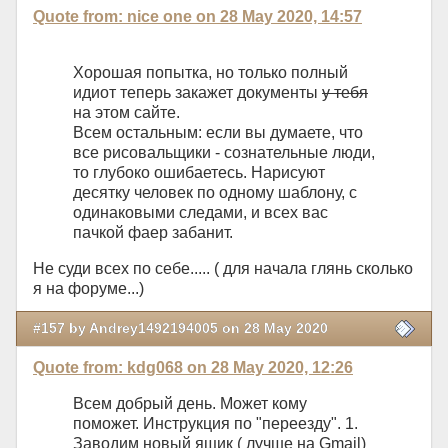
Quote from: nice one on 28 May 2020, 14:57
Хорошая попытка, но только полный
идиот теперь закажет документы
у тебя
на этом сайте.
Всем остальным: если вы думаете, что
все рисовальщики - сознательные люди,
то глубоко ошибаетесь. Нарисуют
десятку человек по одному шаблону, с
одинаковыми следами, и всех вас
пачкой фаер забанит.
Не суди всех по себе..... ( для начала глянь сколько
я на форуме...)
#157 by Andrey1492194005 on 28 May 2020
Quote from: kdg068 on 28 May 2020, 12:26
Всем добрый день. Может кому
поможет. Инструкция по "переезду". 1.
Заводим новый ящик ( лучше на Gmail)