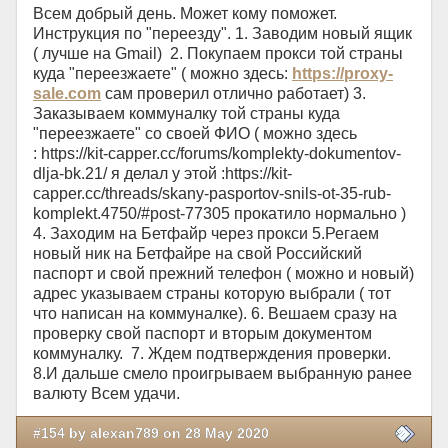
Всем добрый день. Может кому поможет.
Инструкция по "переезду". 1. Заводим новый ящик
( лучше на Gmail) 2. Покупаем прокси той страны
куда "переезжаете" ( можно здесь:
https://proxy-
sale.com
сам проверил отлично работает) 3.
Заказываем коммуналку той страны куда
"переезжаете" со своей ФИО ( можно здесь
: https://kit-capper.cc/forums/komplekty-dokumentov-
dlja-bk.21/ я делал у этой :https://kit-
capper.cc/threads/skany-pasportov-snils-ot-35-rub-
komplekt.4750/#post-77305 прокатило нормально )
4. Заходим на Бетфайр через прокси 5.Регаем
новый ник на Бетфайре на свой Российский
паспорт и свой прежний телефон ( можно и новый)
адрес указываем страны которую выбрали ( тот
что написан на коммуналке). 6. Вешаем сразу на
проверку свой паспорт и вторым документом
коммуналку. 7. Ждем подтверждения проверки.
8.И дальше смело проигрываем выбранную ранее
валюту Всем удачи.
#154 by alexan789 on 28 May 2020