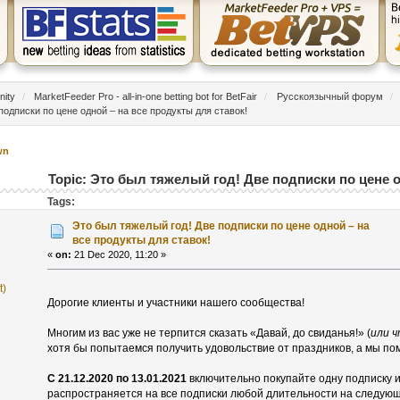
nity
/
MarketFeeder Pro - all-in-one betting bot for BetFair
/
Русскоязычный форум
/
подписки по цене одной – на все продукты для ставок!
wn
Topic: Это был тяжелый год! Две подписки по цене о
Tags:
Это был тяжелый год! Две подписки по цене одной – на
все продукты для ставок!
«
on:
21 Dec 2020, 11:20 »
t)
Дорогие клиенты и участники нашего сообщества!
Многим из вас уже не терпится сказать «Давай, до свиданья!» (
или ч
хотя бы попытаемся получить удовольствие от праздников, а мы п
С 21.12.2020 по 13.01.2021
включительно покупайте одну подписку и
распространяется на все подписки любой длительности на следую