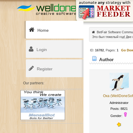
Home
BetFair Software Commu
Это был тяжелый год! Две 
Login
ID:
16782
, Pages:
1
Go Do
Author
15064 times)
Register
Our partners:
Oxa (WellDoneSof
Administrator
Posts: 8821
Gender: