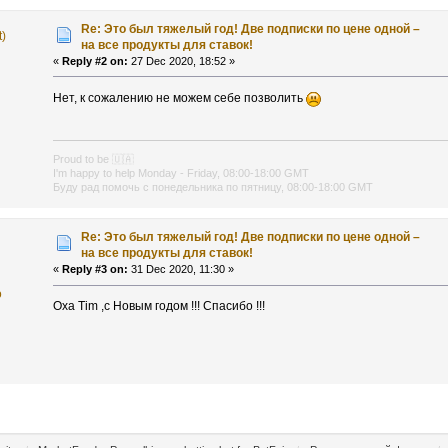
Re: Это был тяжелый год! Две подписки по цене одной –
t)
на все продукты для ставок!
«
Reply #2 on:
27 Dec 2020, 18:52 »
Нет, к сожалению не можем себе позволить
Proud to be
🇺🇦
I'm happy to help Monday - Friday, 08:00-18:00 GMT
Буду рад помочь с понедельника по пятницу, 08:00-18:00 GMT
Re: Это был тяжелый год! Две подписки по цене одной –
на все продукты для ставок!
«
Reply #3 on:
31 Dec 2020, 11:30 »
o
Оха Тim ,с Новым годом !!! Спасибо !!!