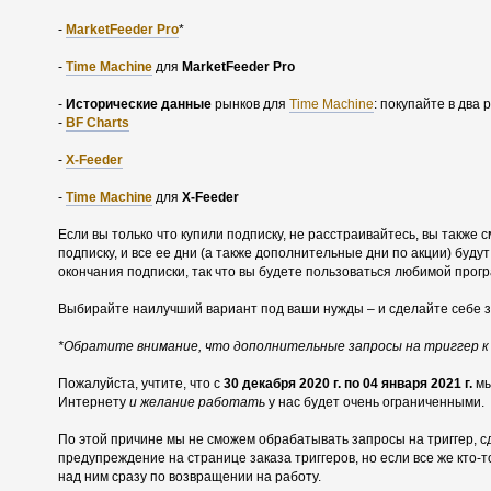
-
MarketFeeder Pro
*
-
Time Machine
для
MarketFeeder Pro
-
Исторические данные
рынков для
Time Machine
: покупайте в два
-
BF Charts
-
X-Feeder
-
Time Machine
для
X-Feeder
Если вы только что купили подписку, не расстраивайтесь, вы также 
подписку, и все ее дни (а также дополнительные дни по акции) буд
окончания подписки, так что вы будете пользоваться любимой прогр
Выбирайте наилучший вариант под ваши нужды – и сделайте себе 
*Обратите внимание, что дополнительные запросы на триггер к 
Пожалуйста, учтите, что с
30 декабря 2020 г. по 04 января 2021 г.
мы
Интернету
и желание работать
у нас будет очень ограниченными.
По этой причине мы не сможем обрабатывать запросы на триггер, 
предупреждение на странице заказа триггеров, но если все же кто-т
над ним сразу по возвращении на работу.