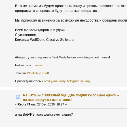
В то же время мы будем проверять почту и срочные новости, так чт
программам и сервисам будут решаться оперативно.
Мы приносим извинения за возможные неудобства и обещаем после 
Всем желаем здоровья и удачи!
С уважением,
Команда WellDone Creative Software.
Always try your triggers in Test Mode before switching to real money!
Follow us on
Twitter
.
Join our
WhatsApp chat
!
Присоединяйтесь к
официальному Telegram-каналу
!
Re: Это был тяжелый год! Две подписки по цене одной –
на все продукты для ставок!
«
Reply #1 on:
27 Dec 2020, 18:27 »
а на BetVPS тоже действует акция?