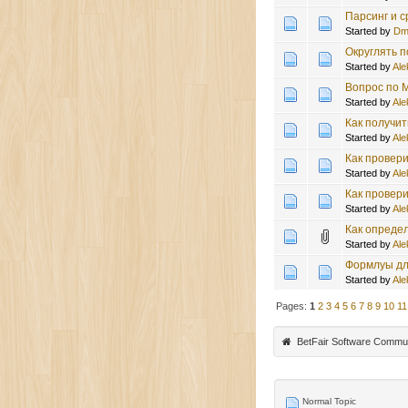
Парсинг и 
Started by
Dmi
Округлять 
Started by
Ale
Вопрос по M
Started by
Ale
Как получит
Started by
Ale
Как провер
Started by
Ale
Как провери
Started by
Ale
Как опреде
Started by
Ale
Формлуы дл
Started by
Ale
Pages:
1
2
3
4
5
6
7
8
9
10
11
BetFair Software Commu
Normal Topic