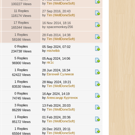
by
Tim (WellDoneSoft)
100227 Views
11 Replies
27 Sep 2016, 20:43
by
Tim (WellDoneSoft)
118174 Views
17 Replies
16 Nov 2014, 18:16
by spacemonkey256
165344 Views
1 Replies
28 Feb 2014, 14:38
by
Tim (WellDoneSoft)
58166 Views
0 Replies
05 Sep 2024, 07:02
by
mishelbb
234738 Views
5 Replies
05 Aug 2024, 14:06
by
nk1c
96900 Views
1 Replies
28 Jun 2024, 16:34
by
Евгений Сулимов
62422 Views
1 Replies
28 May 2024, 19:21
by
Tim (WellDoneSoft)
83530 Views
0 Replies
16 Apr 2024, 14:19
by
Александр Куртенок
74745 Views
3 Replies
13 Feb 2024, 20:03
by
Tim (WellDoneSoft)
86299 Views
1 Replies
01 Feb 2024, 20:36
by
Tim (WellDoneSoft)
85172 Views
1 Replies
26 Dec 2023, 20:11
by
Tim (WellDoneSoft)
65564 Views