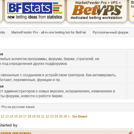
nity
/
MarketFeeder Pro - all-in-one betting bot for BetFair
/
Русскоязычный форум
ие
юбых аспектов программы, форума, биржи, стратегий, не
 под определения других подфорумов.
 связанные с созданием и устройством триггеров. Как активировать,
ботают, переменные, функции и пр.
ия
т администраторов о новых версиях, исправлениях, изменениях в
ты форума, новости о работе биржи.
 Pro на русском языке
12
13
14
15
16
17
18
19
20
21
22
23
24
25
26
»
Go Down
Started by
 зачем они нужны