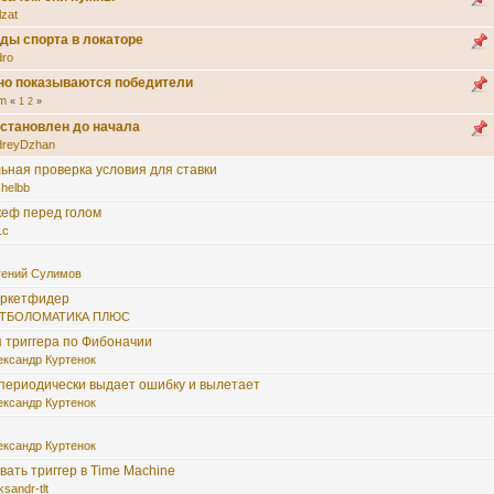
lzat
ды спорта в локаторе
dro
но показываются победители
m
«
1
2
»
становлен до начала
dreyDzhan
ьная проверка условия для ставки
shelbb
кеф перед голом
1c
гений Сулимов
аркетфидер
ТБОЛОМАТИКА ПЛЮС
я триггера по Фибоначии
ександр Куртенок
периодически выдает ошибку и вылетает
ександр Куртенок
ександр Куртенок
ать триггер в Time Machine
ksandr-tlt