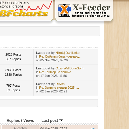
Last post
by
Nikolaj Danilenko
2028 Posts
in
Re: Собачьи бега,исчезаю...
307 Topics
on 05 Nov 2023, 09:20
Last post
by
Oxa (WellDoneSoft)
8933 Posts
in
Re: Триггер на теннис
1330 Topics
on 17 Jun 2023, 11:56
Last post
by
Ruvim
797 Posts
in
Re: Зимние скидки 2025! ...
83 Topics
on 02 Jan 2026, 02:21
Replies
/
Views
Last post
4 Replies
04 Mar 2019, 07:27