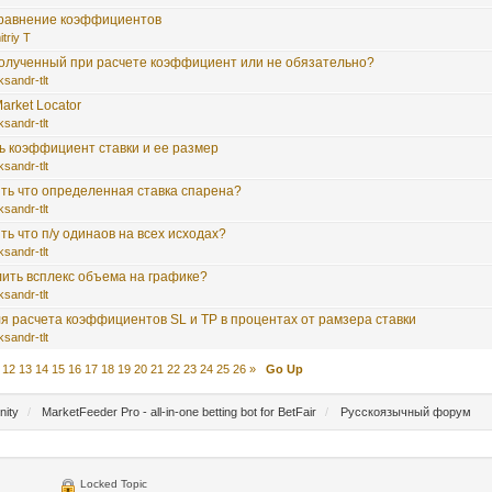
сравнение коэффициентов
triy T
полученный при расчете коэффициент или не обязательно?
ksandr-tlt
arket Locator
ksandr-tlt
ь коэффициент ставки и ее размер
ksandr-tlt
ить что определенная ставка спарена?
ksandr-tlt
ть что п/у одинаов на всех исходах?
ksandr-tlt
лить всплекс объема на графике?
ksandr-tlt
я расчета коэффициентов SL и TP в процентах от рамзера ставки
ksandr-tlt
12
13
14
15
16
17
18
19
20
21
22
23
24
25
26
»
Go Up
nity
/
MarketFeeder Pro - all-in-one betting bot for BetFair
/
Русскоязычный форум
Locked Topic