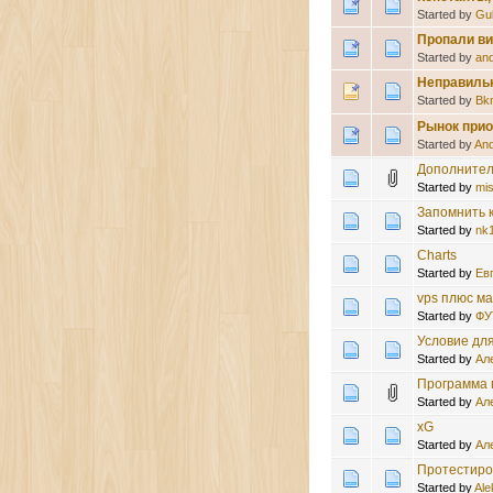
Started by
Gu
Пропали ви
Started by
an
Неправиль
Started by
Bk
Рынок прио
Started by
An
Дополнител
Started by
mi
Запомнить 
Started by
nk
Charts
Started by
Ев
vps плюс м
Started by
ФУ
Условие дл
Started by
Ал
Программа 
Started by
Ал
xG
Started by
Ал
Протестиров
Started by
Ale