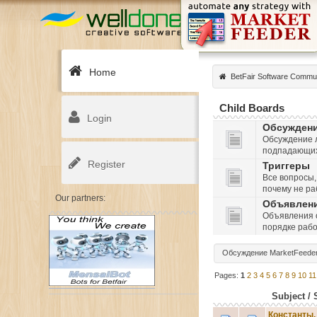
Home
BetFair Software Commu
Child Boards
Login
Обсужден
Обсуждение л
подпадающих
Register
Триггеры
Все вопросы,
почему не ра
Our partners:
Объявлен
Объявления о
порядке рабо
Обсуждение MarketFeeder
Pages:
1
2
3
4
5
6
7
8
9
10
11
Subject
/
Константы,