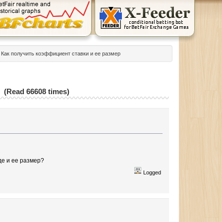
Как получить коэффициент ставки и ее размер
(Read 66608 times)
де и ее размер?
Logged