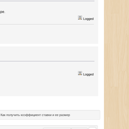
ре.
Logged
Logged
Как получить коэффициент ставки и ее размер