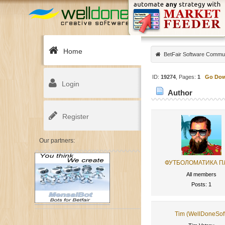
Home
BetFair Software Commu
ID:
19274
, Pages:
1
Go Do
Login
Author
Register
Our partners:
ФУТБОЛОМАТИКА 
All members
Posts: 1
Tim (WellDoneSof