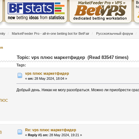
nity
/
MarketFeeder Pro - all-in-one betting bot for BetFair
/
Русскоязычный форум
/
wn
Topic: vps плюс маркетфидер (Read 83547 times)
Tags:
vps плюс маркетфидер
«
on:
28 May 2024, 18:04 »
Добрый день. Никак не могу разобраться. Можно ли приобрести сра
ПЛЮС
Re: vps плюс маркетфидер
t)
«
Reply #1 on:
28 May 2024, 19:21 »