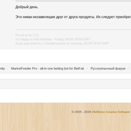
Добрый день.
Это никак независящие друг от друга продукты. Их следует приобре
Proud to be
🇺🇦
I'm happy to help Monday - Friday, 08:00-18:00 GMT
Буду рад помочь с понедельника по пятницу, 08:00-18:00 GMT
nity
/
MarketFeeder Pro - all-in-one betting bot for BetFair
/
Русскоязычный форум
/
© 2005 - 2026
WellDone Creative Software