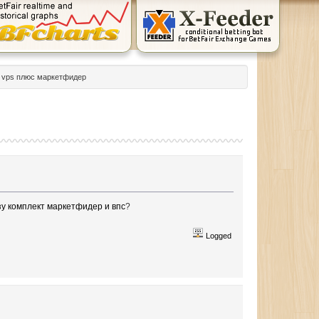
vps плюс маркетфидер
зу комплект маркетфидер и впс
?
Logged