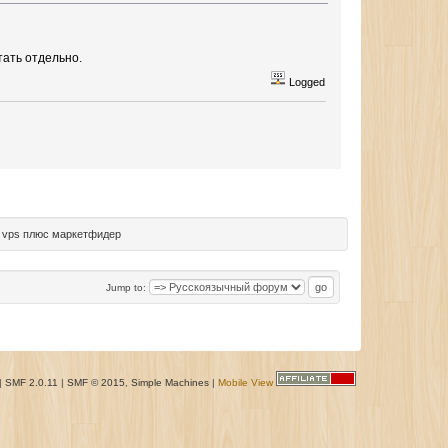
тать отдельно.
Logged
vps плюс маркетфидер
Jump to:
|
SMF 2.0.11
|
SMF © 2015
,
Simple Machines
|
Mobile View