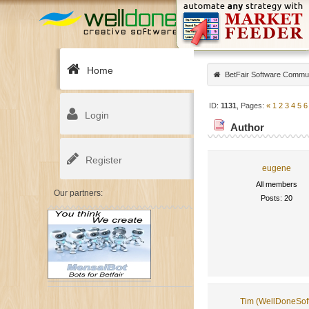
Home
BetFair Software Commu
ID:
1131
, Pages:
«
1
2
3
4
5
6
Login
Author
Register
eugene
All members
Our partners:
Posts: 20
Tim (WellDoneSof