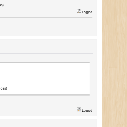
ss)
Logged
)
)
loss)
Logged