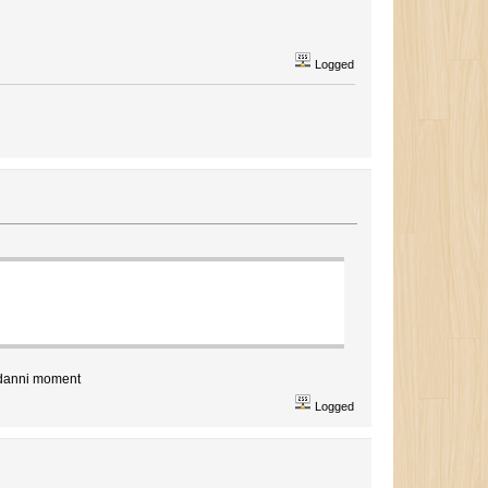
Logged
 danni moment
Logged