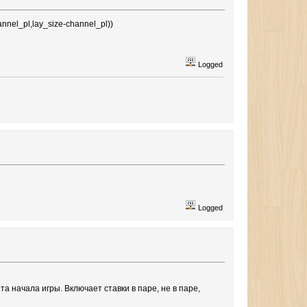
annel_pl,lay_size-channel_pl))
Logged
Logged
а начала игры. Включает ставки в паре, не в паре,