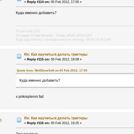
«
Reply #114 on:
05 Feb 2012, 17:05 »
Куда именно добавить?
Proud to be
🇺🇦
I'm happy to help Monday - Friday, 08:00-18:00 GMT
Буду рад помочь с понедельника по пятницу, 08:00-18:00 GMT
Re: Как научиться делать триггеры
«
Reply #115 on:
05 Feb 2012, 18:08 »
Quote from: WellDoneSoft on 05 Feb 2012, 17:05
Куда именно добавить?
v prikreplenni fail
Re: Как научиться делать триггеры
t)
«
Reply #116 on:
05 Feb 2012, 19:25 »