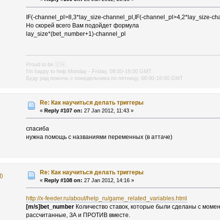
IF(-channel_pl>8,3*lay_size-channel_pl,IF(-channel_pl>4,2*lay_size-ch
Но скорей всего Вам подойдет формула
lay_size*(bet_number+1)-channel_pl
Proud to be
🇺🇦
I'm happy to help Monday - Friday, 08:00-18:00 GMT
Буду рад помочь с понедельника по пятницу, 08:00-18:00 GMT
Re: Как научиться делать триггеры
«
Reply #107 on:
27 Jan 2012, 11:43 »
спасиба
нужна помощь с названиями переменных (в аттаче)
Re: Как научиться делать триггеры
t)
«
Reply #108 on:
27 Jan 2012, 14:16 »
http://x-feeder.ru/about/help_ru/game_related_variables.html
[m/s]bet_number
Количество ставок, которые были сделаны с момент
рассчитанные, ЗА и ПРОТИВ вместе.