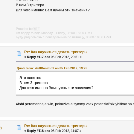
Это понятно.
В нем 3 триггера.
Для чего именно Вам нужны эти значения?
Proud to be
🇺🇦
I'm happy to help Monday - Friday, 08:00-18:00 GMT
Буду рад помочь с понедельника по пятницу, 08:00-18:00 GMT
Re: Как научиться делать триггеры
«
Reply #117 on:
05 Feb 2012, 20:51 »
Quote from: WellDoneSoft on 05 Feb 2012, 19:25
Это понятно.
В нем 3 триггера.
Для чего именно Вам нужны эти значения?
4tobi peremennaja win, pokazivala symmy vsex potenzial'nix ybitkov na
Re: Как научиться делать триггеры
t)
«
Reply #118 on:
06 Feb 2012, 11:07 »