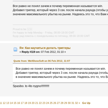
Все равно не понял зачем и почему переменная называется win.
Добавил триггер, который через 3 сек. после начала раунда (чтобы 
значение максимального убытка на рынке. Надеюсь это то, что Вам 
Proud to be
🇺🇦
I'm happy to help Monday - Friday, 08:00-18:00 GMT
Буду рад помочь с понедельника по пятницу, 08:00-18:00 GMT
Re: Как научиться делать триггеры
«
Reply #119 on:
07 Feb 2012, 01:10 »
Quote from: WellDoneSoft on 06 Feb 2012, 11:07
Все равно не понял зачем и почему переменная называется win.
Добавил триггер, который через 3 сек. после начала раунда (чтоб
в значение максимального убытка на рынке. Надеюсь это то, что В
Spasibo. to 4to nygno!!!!!!!!!!!
11
12
13
14
15
16
17
18
19
20
21
22
23
24
25
26
27
28
29
30
31
32
»
Go Up