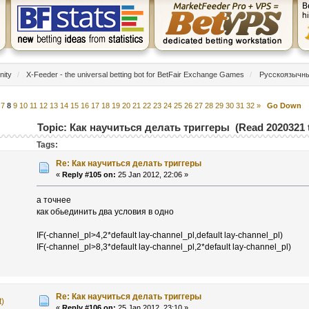
nity
/
X-Feeder - the universal betting bot for BetFair Exchange Games
/
Русскоязычн
7
8
9
10
11
12
13
14
15
16
17
18
19
20
21
22
23
24
25
26
27
28
29
30
31
32
»
Go Down
Topic: Как научиться делать триггеры (Read 2020321 
Tags:
Re: Как научиться делать триггеры
«
Reply #105 on:
25 Jan 2012, 22:06 »
а точнее
как обьединить два условия в одно
IF(-channel_pl>4,2*default lay-channel_pl,default lay-channel_pl)
IF(-channel_pl>8,3*default lay-channel_pl,2*default lay-channel_pl)
Re: Как научиться делать триггеры
t)
«
Reply #106 on:
25 Jan 2012, 23:10 »