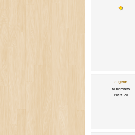
eugene
All members
Posts: 20