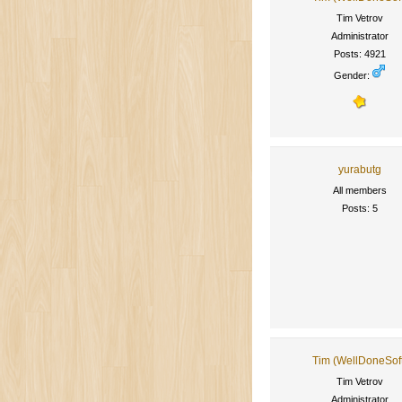
Tim Vetrov
Administrator
Posts: 4921
Gender:
yurabutg
All members
Posts: 5
Tim (WellDoneSof
Tim Vetrov
Administrator