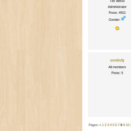
Tim Vetrov
Administrator
Posts: 4921
Gender:
yurabutg
All members
Posts: 5
Pages:
«
1
2
3
4
5
6
7
8
9
10