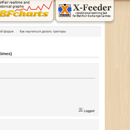
ый форум
/
Как научиться делать триггеры
times)
Logged