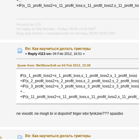
+...
+IF(s_11_profit_loss2<s_11_profit_loss,s_11_profit_loss2,s_11_profit_lo
Proud to be
🇺🇦
I'm happy to help Monday - Friday, 08:00-18:00 GMT
Буду рад помочь с понедельника по пятницу, 08:00-18:00 GMT
Re: Как научиться делать триггеры
«
Reply #113 on:
04 Feb 2012, 16:51 »
Quote from: WellDoneSoft on 04 Feb 2012, 15:38
IF(s_1_profit_loss2<s_1_profit_loss,s_1_profit_loss2,s_1_profit_loss)
+IF(s_2_profit_loss2<s_2_profit_loss,s_2_profit_loss2,s_2_profit_loss
+IF(s_3_profit_loss2<s_3_profit_loss,s_3_profit_loss2,s_3_profit_loss
+...
+IF(s_11_profit_loss2<s_11_profit_loss,s_11_profit_loss2,s_11_profit_
ne vixodit. ne mogli bi vi dopolnit' triger etoi fynkziei??? spasibo
Re: Как научиться делать триггеры
t)