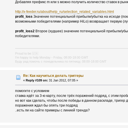
Добавляя префикс m или s можно получить количество ставок в рын
http://x-feeder.ru/about/help_ru/selection_related_variables.html
profit_loss
Значение потенциальной прибыли/убытка на исходе (пока
возможными победителями (например HiLo) возвращает первую (лу
profit_loss2
Второе (худшее) значение потенциальной прибыли/убы
победителями.
Proud to be
🇺🇦
I'm happy to help Monday - Friday, 08:00-18:00 GMT
Буду рад помочь с понедельника по пятницу, 08:00-18:00 GMT
Re: Как научиться делать триггеры
«
Reply #109 on:
31 Jan 2012, 07:05 »
помогите с условием
ставка идёт за 3-ю карту, после трёх поражений подряд, с этим проб
но вот как сделать, чтобы после победы в данном раскладе, тригер 
поражения ждал бы опять три подряд
..есть ли на сайте примеры с линией тренда?