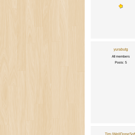
yurabutg
All members
Posts: 5
Tim (WellDoneSof