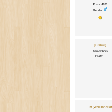
Posts: 4921
Gender:
yurabutg
All members
Posts: 5
Tim (WellDoneSof