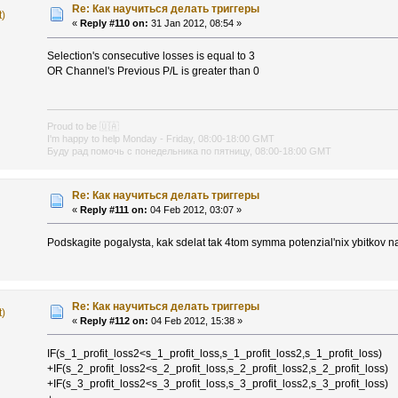
Re: Как научиться делать триггеры
t)
«
Reply #110 on:
31 Jan 2012, 08:54 »
Selection's consecutive losses is equal to 3
OR Channel's Previous P/L is greater than 0
Proud to be
🇺🇦
I'm happy to help Monday - Friday, 08:00-18:00 GMT
Буду рад помочь с понедельника по пятницу, 08:00-18:00 GMT
Re: Как научиться делать триггеры
«
Reply #111 on:
04 Feb 2012, 03:07 »
Podskagite pogalysta, kak sdelat tak 4tom symma potenzial'nix ybitkov 
Re: Как научиться делать триггеры
t)
«
Reply #112 on:
04 Feb 2012, 15:38 »
IF(s_1_profit_loss2<s_1_profit_loss,s_1_profit_loss2,s_1_profit_loss)
+IF(s_2_profit_loss2<s_2_profit_loss,s_2_profit_loss2,s_2_profit_loss)
+IF(s_3_profit_loss2<s_3_profit_loss,s_3_profit_loss2,s_3_profit_loss)