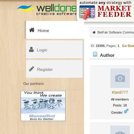
Home
BetFair Software Commu
ID:
19395
, Pages:
1
Go Do
Login
Author
Register
Our partners:
Юрий777
All members
Posts: 18
Gender: