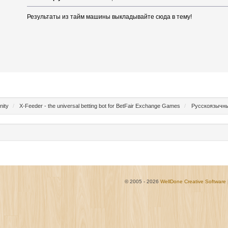
Результаты из тайм машины выкладывайте сюда в тему!
nity
/
X-Feeder - the universal betting bot for BetFair Exchange Games
/
Русскоязычн
© 2005 - 2026
WellDone Creative Software