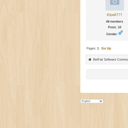
Юрий777
All members
Posts: 18
Gender:
Pages:
1
Go Up
BetFair Software Commu