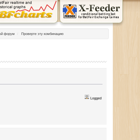
ый форум
/
Проверте эту комбинацию
Logged