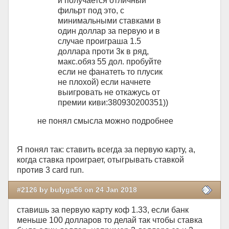
и получается отличный
фильрт под это, с
минимальными ставками в
один доллар за первую и в
случае проиграша 1.5
доллара проти 3к в ряд,
макс.обяз 55 дол. пробуйте
если не фанатеть то плусик
не плохой) если начнете
выигровать не откажусь от
премии киви:380930200351))
не понял смысла можно подробнее
Я понял так: ставить всегда за первую карту, а,
когда ставка проиграет, отыгрывать ставкой
против 3 card run.
#2126 by bulyga56 on 24 Jan 2018
ставишь за первую карту коф 1.33, если банк
меньше 100 долларов то делай так чтобы ставка