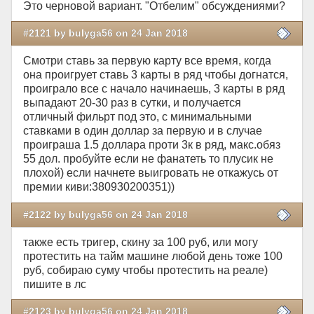
Это черновой вариант. "Отбелим" обсуждениями?
#2121 by bulyga56 on 24 Jan 2018
Смотри ставь за первую карту все время, когда
она проигрует ставь 3 карты в ряд чтобы догнатся,
проиграло все с начало начинаешь, 3 карты в ряд
выпадают 20-30 раз в сутки, и получается
отличный фильрт под это, с минимальными
ставками в один доллар за первую и в случае
проиграша 1.5 доллара проти 3к в ряд, макс.обяз
55 дол. пробуйте если не фанатеть то плусик не
плохой) если начнете выигровать не откажусь от
премии киви:380930200351))
#2122 by bulyga56 on 24 Jan 2018
также есть тригер, скину за 100 руб, или могу
протестить на тайм машине любой день тоже 100
руб, собираю суму чтобы протестить на реале)
пишите в лс
#2123 by bulyga56 on 24 Jan 2018