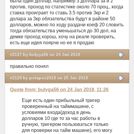
была один доллар, например 3 доллара за и 2
против, проход по статистике около 70 проц., когда
ставка проиграет то ставь 3.5 против 3кр и 2
долара за 3кр обязательства будут в районе 50
долларов, можно по ходу раздачи коеф 20 словить
тогда обязательства уменьшаться до 30 дол, на
демке проход хорош, хочу на реале проверить,
есть еще идея поярче но ее я продаю
#2127 by bulyga56 on 24 Jan 2018
правильно понял
#2128 by potapov2018 on 25 Jan 2018
Quote from: bulyga56 on 24 Jan 2018, 11:26
Еще есть один прибыльный тригер
проверенный на тайммашине, с
условиями входа(доход в день
долларов 10 где то за час работы в
ручную, тригером пользоваться только
для проверки на тайм машине), его могу