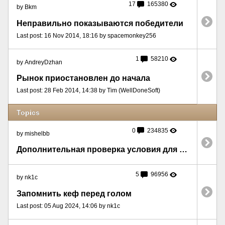
17
165380
by Bkm
Неправильно показываются победители
Last post: 16 Nov 2014, 18:16 by spacemonkey256
1
58210
by AndreyDzhan
Рынок приостановлен до начала
Last post: 28 Feb 2014, 14:38 by Tim (WellDoneSoft)
Topics
0
234835
by mishelbb
Дополнительная проверка условия для ставки
5
96956
by nk1c
Запомнить кеф перед голом
Last post: 05 Aug 2024, 14:06 by nk1c