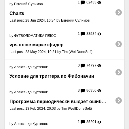
1
62433
by Евгений Сулимов
Charts
Last post: 28 Jun 2024, 16:34 by Евгений Сулимов
1
83584
by ФУТБОЛОМАТИКА ПЛЮС
vps плюс маркетфидер
Last post: 28 May 2024, 19:21 by Tim (WellDoneSoft)
0
74797
by Александр Куртенок
Условие для триггера по Фибоначии
3
86356
by Александр Куртенок
Программа периодически выдает ошибку и вылетает
Last post: 13 Feb 2024, 20:03 by Tim (WellDoneSoft)
1
85201
by Александр Куртенок