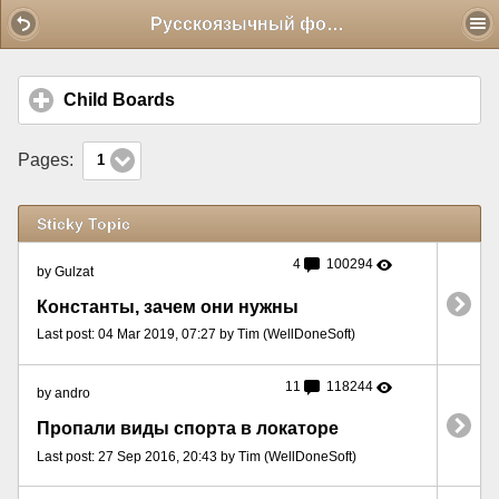
Mobile View
Русскоязычный форум
Child Boards
click to expand contents
Pages:
1
Sticky Topic
4
100294
by Gulzat
Константы, зачем они нужны
Last post: 04 Mar 2019, 07:27 by Tim (WellDoneSoft)
11
118244
by andro
Пропали виды спорта в локаторе
Last post: 27 Sep 2016, 20:43 by Tim (WellDoneSoft)